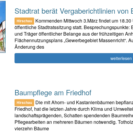
Stadtrat berät Vergaberichtlinien von
Kommenden Mittwoch 3.März findet um 18.30 U
Hirschau
öffentliche Stadtratssitzung statt. Besprechungspunkt
und Träger öffentlicher Belange aus der frühzeitigen 
Flächennutzungsplans „Gewerbegebiet Massenricht“. Auf
Änderung des
weiterlesen
Baumpflege am Friedhof
Die mit Ahorn- und Kastanienbäumen bepflanzt
Hirschau
Friedhof, hat die letzten Jahre durch Klima und Umweltei
landschaftsprägenden, Schatten spendenden Baumreihe 
Pflegearbeiten an mehreren Bäumen notwendig. Totholz d
vierzehn Bäume