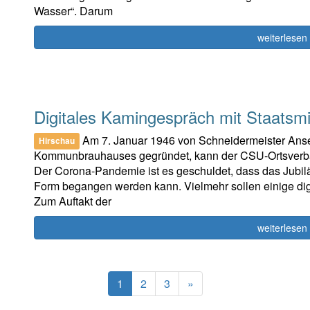
Wasser“. Darum
weiterlesen
Digitales Kamingespräch mit Staatsmi
Am 7. Januar 1946 von Schneidermeister Ans
Hirschau
Kommunbrauhauses gegründet, kann der CSU-Ortsverban
Der Corona-Pandemie ist es geschuldet, dass das Jubil
Form begangen werden kann. Vielmehr sollen einige dig
Zum Auftakt der
weiterlesen
(current)
Next
1
2
3
»