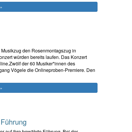
 »
er Musikzug den Rosenmontagszug in
konzert würden bereits laufen. Das Konzert
nline.Zwölf der 60 Musiker*innen des
olfgang Vögele die Onlineproben-Premiere. Den
 »
 Führung
er auf ihre bewährte Führung. Bei der