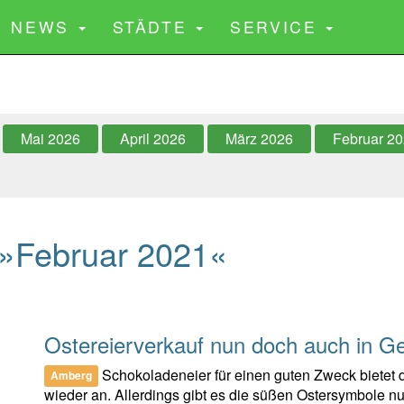
CURRENT)
NEWS
STÄDTE
SERVICE
Mai 2026
April 2026
März 2026
Februar 2
»Februar 2021«
Ostereierverkauf nun doch auch in G
Schokoladeneier für einen guten Zweck bietet
Amberg
wieder an. Allerdings gibt es die süßen Ostersymbole nur