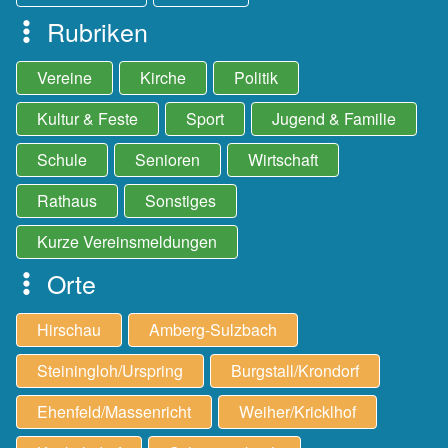
Rubriken
Vereine
Kirche
Politik
Kultur & Feste
Sport
Jugend & Familie
Schule
Senioren
Wirtschaft
Rathaus
Sonstiges
Kurze Vereinsmeldungen
Orte
Hirschau
Amberg-Sulzbach
Steiningloh/Urspring
Burgstall/Krondorf
Ehenfeld/Massenricht
Weiher/Kricklhof