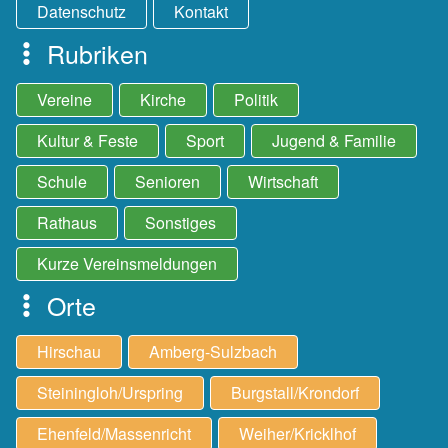
Datenschutz
Kontakt
Rubriken
Vereine
Kirche
Politik
Kultur & Feste
Sport
Jugend & Familie
Schule
Senioren
Wirtschaft
Rathaus
Sonstiges
Kurze Vereinsmeldungen
Orte
Hirschau
Amberg-Sulzbach
Steiningloh/Urspring
Burgstall/Krondorf
Ehenfeld/Massenricht
Weiher/Kricklhof