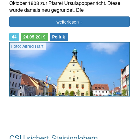
Oktober 1808 zur Pfarrei Ursulapoppenricht. Diese
wurde damals neu gegründet. Die
weiterlesen »
44
24.05.2019
Politik
Foto: Alfred Härtl
CSU sichert Steininglohern