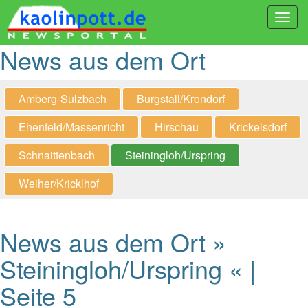
Togg
navi
News aus dem Ort
Amberg-Sulzbach
Burgstall/Krondorf
Ehenfeld/Massenricht
Hirschau
Krickelsdorf
Schnaittenbach
Steiningloh/Urspring
Weiher/Kricklhof
News aus dem Ort »
Steiningloh/Urspring « |
Seite 5