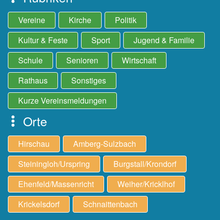
Vereine
Kirche
Politik
Kultur & Feste
Sport
Jugend & Familie
Schule
Senioren
Wirtschaft
Rathaus
Sonstiges
Kurze Vereinsmeldungen
Orte
Hirschau
Amberg-Sulzbach
Steiningloh/Urspring
Burgstall/Krondorf
Ehenfeld/Massenricht
Weiher/Kricklhof
Krickelsdorf
Schnaittenbach