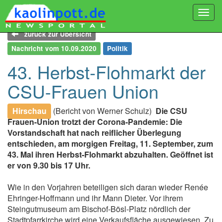
Togg
navi
zurück zur Übersicht
Nachricht vom 10.09.2020
Politik
43. Herbst-Flohmarkt der
CSU-Frauen Union
Hirschau
(Bericht von Werner Schulz)
Die CSU
Frauen-Union trotzt der Corona-Pandemie: Die
Vorstandschaft hat nach reiflicher Überlegung
entschieden, am morgigen Freitag, 11. September, zum
43. Mal ihren Herbst-Flohmarkt abzuhalten. Geöffnet ist
er von 9.30 bis 17 Uhr.
Wie in den Vorjahren beteiligen sich daran wieder Renée
Ehringer-Hoffmann und ihr Mann Dieter. Vor ihrem
Steingutmuseum am Bischof-Bösl-Platz nördlich der
Stadtpfarrkirche wird eine Verkaufsfläche ausgewiesen. Zu