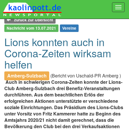
Togg
navi
zurück zur Übersicht
Nachricht vom 13.07.2021
Vereine
Lions konnten auch in
Corona-Zeiten wirksam
helfen
Amberg-Sulzbach
(Bericht von Uschald-PR Amberg )
Auch in schwierigen Corona-Zeiten konnte der Lions-
Club Amberg-Sulzbach drei Benefiz-Veranstaltungen
durchführen. Aus dem beachtlichen Erlös der
erfolgreichen Aktionen unterstützte er verschiedene
soziale Einrichtungen. Das Präsidium des Lions-Clubs
unter Vorsitz von Fritz Kammerer hatte zu Beginn des
Amtsjahrs 2020/21 nicht damit gerechnet, dass die
Bevölkerung den Club bei den drei Verkaufsaktionen