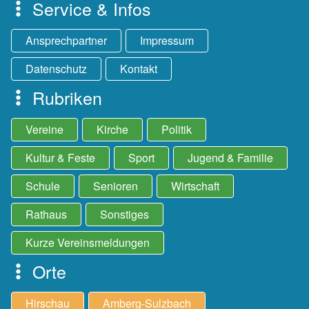
Service & Infos
Ansprechpartner
Impressum
Datenschutz
Kontakt
Rubriken
Vereine
Kirche
Politik
Kultur & Feste
Sport
Jugend & Familie
Schule
Senioren
Wirtschaft
Rathaus
Sonstiges
Kurze Vereinsmeldungen
Orte
Hirschau
Amberg-Sulzbach