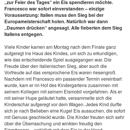
„zur Feier des Tages“ ein Eis spendieren möchte.
Francesco war sofort einverstanden – einzige
Voraussetzung: Italien muss den Sieg bei der
Europameisterschaft holen. Natürlich war dann
„Daumen drücken“ angesagt. Alle fieberten dem Sieg
Italiens entgegen.
Viele Kinder kamen am Montag nach dem Finale ganz
aufgeregt ins Haus des Kindes, um sich zu erkundigen,
wie das entscheidende Spiel ausgegangen war. Die
Freude über den italienischen Sieg, aber auch die
Vorfreude auf das versprochene Eis waren riesengroß.
Nachdem mit Francesco ein passender Termin vereinbart
wurde, kam er im Hof des Kindergartens zusammen mit
seinem Kollegen mit seinem Eismobil vorgefahren. Als er
mit seiner Hupe geläutet hatte, versammelte sich die
Kinderschar aufgeregt vor dem Wagen. Jedes Kind durfte
sich je nach Belieben eine Kugel Eis aussuchen, die sofort
mit Genuss geschleckt wurde. Die Kinder freuten sich sehr
über die Überraschung und winkten freudig den
Eismännern – natürlich mit dem Eis in der Hand.