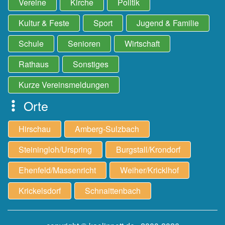
Vereine
Kirche
Politik
Kultur & Feste
Sport
Jugend & Familie
Schule
Senioren
Wirtschaft
Rathaus
Sonstiges
Kurze Vereinsmeldungen
Orte
Hirschau
Amberg-Sulzbach
Steiningloh/Urspring
Burgstall/Krondorf
Ehenfeld/Massenricht
Weiher/Kricklhof
Krickelsdorf
Schnaittenbach