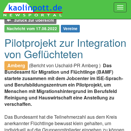
Togg
navi
zurück zur Übersicht
Nachricht vom 17.08.2022
Vereine
Pilotprojekt zur Integration
von Geflüchteten
Amberg
(Bericht von Uschald-PR Amberg )
Das
Bundesamt für Migration und Flüchtlinge (BAMF)
startete zusammen mit dem Jobcenter im ISE-Sprach-
und Berufsbildungszentrum ein Pilotprojekt, um
Menschen mit Migrationshintergrund im Berufsfeld
Reinigung und Hauswirtschaft eine Anstellung zu
verschaffen.
Das Bundesamt hat die Teilnehmerzahl aus dem Kreis
anerkannter Flüchtlinge bewusst klein gehalten, um
individuell auf die Gruppenmitglieder eingehen zu können,