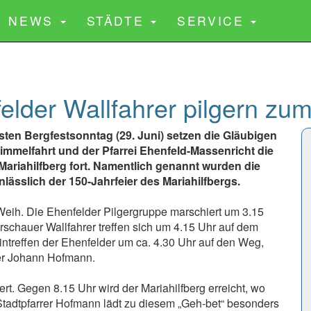
CURRENT)
NEWS
STÄDTE
SERVICE
lder Wallfahrer pilgern zum
sten Bergfestsonntag (29. Juni) setzen die Gläubigen
immelfahrt und der Pfarrei Ehenfeld-Massenricht die
Mariahilfberg fort. Namentlich genannt wurden die
nlässlich der 150-Jahrfeier des Mariahilfbergs.
Weih. Die Ehenfelder Pilgergruppe marschiert um 3.15
schauer Wallfahrer treffen sich um 4.15 Uhr auf dem
ntreffen der Ehenfelder um ca. 4.30 Uhr auf den Weg,
rer Johann Hofmann.
rt. Gegen 8.15 Uhr wird der Mariahilfberg erreicht, wo
 Stadtpfarrer Hofmann lädt zu diesem „Geh-bet“ besonders