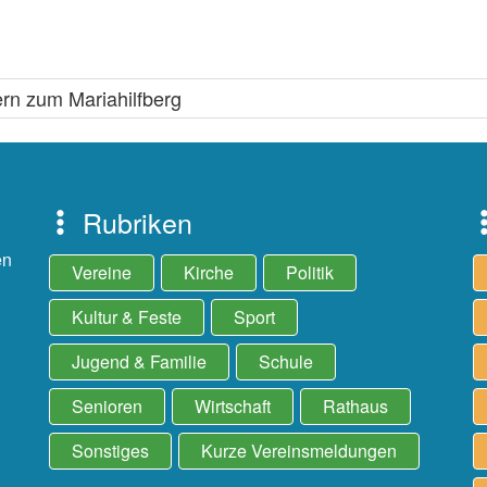
ern zum Mariahilfberg
Rubriken
en
Vereine
Kirche
Politik
Kultur & Feste
Sport
Jugend & Familie
Schule
Senioren
Wirtschaft
Rathaus
Sonstiges
Kurze Vereinsmeldungen