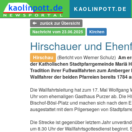
(
KAOLINPOTT.DE
zurück zur Übersicht
Nachricht vom 23.06.2025
Kirchen
Hirschauer und Ehenfe
Hirschau
(Bericht von Werner Schulz)
Am er
der Katholischen Stadtpfarrgemeinde Mariä H
Tradition ihrer Fußwallfahrten zum Amberger 
Wallfahrer der beiden Pfarreien bereits 1784 a
Die Wallfahrtsleitung hat zum 17. Mal Wolfgang 
Uhr vom ehemaligen Gasthaus Purzer ab. Die Hir
Bischof-Bösl-Platz und machen sich nach dem Ei
ausgestattet mit dem Pilgersegen von Stadtpfar
Die Strecke ist gegenüber letztem Jahr unverände
um 8.30 Uhr der Wallfahrtsgottesdienst beginnt.