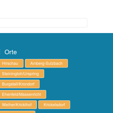
Orte
Hirschau
Amberg-Sulzbach
Steiningloh/Urspring
Burgstall/Krondorf
Ehenfeld/Massenricht
Weiher/Kricklhof
Krickelsdorf