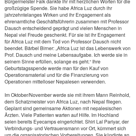
Bürgermeister Falk dankte ihr mit herzlichen Worten für die
großzügige Spende. Sie habe Africa Luz durch ihr
jahrzehntelanges Wirken und ihr Engagement als
ehrenamtliche Geschäftsführerin zusammen mit Professor
Dausch entscheidend geprägt und vielen Menschen in
Nepal viel Freude geschenkt. Für sie ist ihr Engagement
für Africa Luz mit dem Tod von Professor Dausch nicht
beendet. Bärbel Birner: „Africa Luz ist das Lebenswerk von
Prof. Dausch und meine Lebensaufgabe. Ich werde sie in
seinem Sinne erfüllen, solange es geht.“ Ihre
Geburtstagsspende werde man für den Kauf von
Operationsmaterial und für die Finanzierung von
Operationen mittelloser Nepalesen verwenden.
Im Oktober/November werde sie mit ihrem Mann Reinhold,
dem Schatzmeister von Africa Luz, nach Nepal fliegen.
Geplant sind gemeinsame Aktionen mit nepalesischen
Ärzten. Viele Patienten warten auf Hilfe. Im Hochland
seien bereits Eyecamps eingerichtet. Shiri Lal Pariyar, der
Verbindungs- und Vertrauensmann vor Ort, kümmert sich
um die organisatorischen Vorbereitungen. Sie kündigte an,