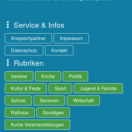
Service & Infos
Ansprechpartner
Impressum
Datenschutz
Kontakt
Rubriken
Vereine
Kirche
Politik
Kultur & Feste
Sport
Jugend & Familie
Schule
Senioren
Wirtschaft
Rathaus
Sonstiges
Kurze Vereinsmeldungen