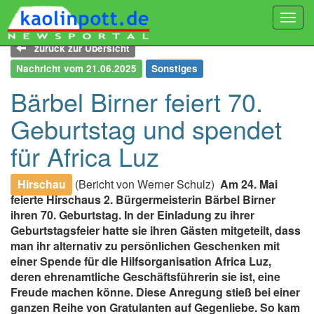
Togg
navi
zurück zur Übersicht
Nachricht vom 21.06.2025
Sonstiges
Bärbel Birner feiert 70.
Geburtstag und spendet
für Africa Luz
Hirschau
(Bericht von Werner Schulz)
Am 24. Mai
feierte Hirschaus 2. Bürgermeisterin Bärbel Birner
ihren 70. Geburtstag. In der Einladung zu ihrer
Geburtstagsfeier hatte sie ihren Gästen mitgeteilt, dass
man ihr alternativ zu persönlichen Geschenken mit
einer Spende für die Hilfsorganisation Africa Luz,
deren ehrenamtliche Geschäftsführerin sie ist, eine
Freude machen könne. Diese Anregung stieß bei einer
ganzen Reihe von Gratulanten auf Gegenliebe. So kam