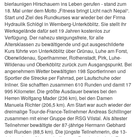
bierlaunigen Hirschauern ins Leben gerufen - stand zum
18. Mal unter dem Motto „Fitness bringt Licht nach Nepal“.
Start und Ziel des Rundkurses war wieder bei der Firma
Hydraulik Schlögl in Wernberg-Unterköblitz. Sie stellt ihr
Werksgelände dafür seit 19 Jahren kostenlos zur
Verfügung. Der nahezu steigungsfreie, für alle
Altersklassen zu bewältigende und gut ausgeschilderte
Kurs führte von Unterköblitz über Grünau, Luhe am Forst,
Oberwildenau, Sperlhammer, Rothenstadt, Pirk, Luhe-
Wildenau und Oberköblitz zurück zum Ausgangspunkt. Bei
angenehmem Wetter bewältigten 198 Sportlerinnen und
Sportler die Strecke per Fahrrad, per Laufschuhe oder
Inliner. Sie schafften zusammen 610 Runden und damit 17
995 Kilometer. Die größte Ausdauer bewies bei den
Herren Wolfgang Mader (236 km), bei den Damen
Manuela Richter (206,5 km). Am Start war auch wieder der
dreimalige Tour-de-France-Teilnehmer Andreas Schillinger
zusammen mit einer Gruppe der RSG Vilstal. Als ältester
Teilnehmer bewältigte der 87-jährige Hermann Gebhard
drei Runden (88,5 km). Die jüngste Teilnehmerin, die 13-