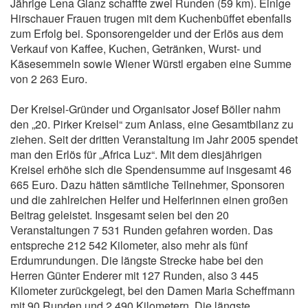
Jährige Lena Glanz schaffte zwei Runden (59 km). Einige
Hirschauer Frauen trugen mit dem Kuchenbüffet ebenfalls
zum Erfolg bei. Sponsorengelder und der Erlös aus dem
Verkauf von Kaffee, Kuchen, Getränken, Wurst- und
Käsesemmeln sowie Wiener Würstl ergaben eine Summe
von 2 263 Euro.
Der Kreisel-Gründer und Organisator Josef Böller nahm
den „20. Pirker Kreisel“ zum Anlass, eine Gesamtbilanz zu
ziehen. Seit der dritten Veranstaltung im Jahr 2005 spendet
man den Erlös für „Africa Luz“. Mit dem diesjährigen
Kreisel erhöhe sich die Spendensumme auf insgesamt 46
665 Euro. Dazu hätten sämtliche Teilnehmer, Sponsoren
und die zahlreichen Helfer und Helferinnen einen großen
Beitrag geleistet. Insgesamt seien bei den 20
Veranstaltungen 7 531 Runden gefahren worden. Das
entspreche 212 542 Kilometer, also mehr als fünf
Erdumrundungen. Die längste Strecke habe bei den
Herren Günter Enderer mit 127 Runden, also 3 445
Kilometer zurückgelegt, bei den Damen Maria Scheffmann
mit 90 Runden und 2 490 Kilometern. Die längste