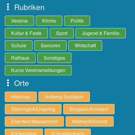
Rubriken
Vereine
Kirche
Politik
Kultur & Feste
Sport
Jugend & Familie
Schule
Senioren
Wirtschaft
Rathaus
Sonstiges
Kurze Vereinsmeldungen
Orte
Hirschau
Amberg-Sulzbach
Steiningloh/Urspring
Burgstall/Krondorf
Ehenfeld/Massenricht
Weiher/Kricklhof
Krickelsdorf
Schnaittenbach