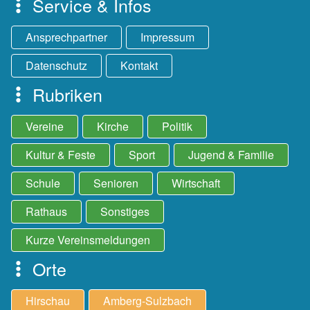
Service & Infos
Ansprechpartner
Impressum
Datenschutz
Kontakt
Rubriken
Vereine
Kirche
Politik
Kultur & Feste
Sport
Jugend & Familie
Schule
Senioren
Wirtschaft
Rathaus
Sonstiges
Kurze Vereinsmeldungen
Orte
Hirschau
Amberg-Sulzbach