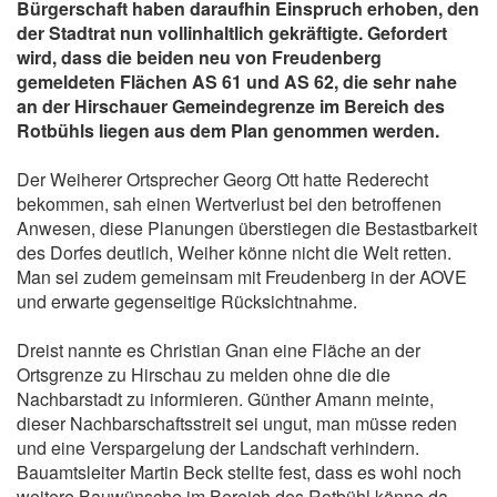
Bürgerschaft haben daraufhin Einspruch erhoben, den
der Stadtrat nun vollinhaltlich gekräftigte. Gefordert
wird, dass die beiden neu von Freudenberg
gemeldeten Flächen AS 61 und AS 62, die sehr nahe
an der Hirschauer Gemeindegrenze im Bereich des
Rotbühls liegen aus dem Plan genommen werden.
Der Weiherer Ortsprecher Georg Ott hatte Rederecht
bekommen, sah einen Wertverlust bei den betroffenen
Anwesen, diese Planungen überstiegen die Bestastbarkeit
des Dorfes deutlich, Weiher könne nicht die Welt retten.
Man sei zudem gemeinsam mit Freudenberg in der AOVE
und erwarte gegenseitige Rücksichtnahme.
Dreist nannte es Christian Gnan eine Fläche an der
Ortsgrenze zu Hirschau zu melden ohne die die
Nachbarstadt zu informieren. Günther Amann meinte,
dieser Nachbarschaftsstreit sei ungut, man müsse reden
und eine Verspargelung der Landschaft verhindern.
Bauamtsleiter Martin Beck stellte fest, dass es wohl noch
weitere Bauwünsche im Bereich des Rotbühl könne da