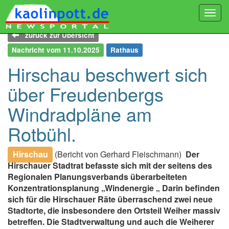
Togg
navi
zurück zur Übersicht
Nachricht vom 11.10.2025
Rathaus
Hirschau beschwert sich
über Freudenbergs
Windradpläne am
Rotbühl.
Hirschau
(Bericht von Gerhard Fleischmann)
Der
Hirschauer Stadtrat befasste sich mit der seitens des
Regionalen Planungsverbands überarbeiteten
Konzentrationsplanung „Windenergie „ Darin befinden
sich für die Hirschauer Räte überraschend zwei neue
Stadtorte, die insbesondere den Ortsteil Weiher massiv
betreffen. Die Stadtverwaltung und auch die Weiherer