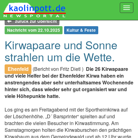
Togg
navi
zurück zur Übersicht
Nachricht vom 22.10.2025
Kultur & Feste
Kirwapaare und Sonne
strahlen um die Wette.
Ehenfeld
(Bericht von Fritz Dietl )
Die 26 Kirwapaare
und viele Helfer bei der Ehenfelder Kirwa haben ein
anstrengendes aber sehr unterhaltsames Wochenende
hinter sich, dass wieder sehr gut organisiert war und
viele Höhepunkte hatte.
Los ging es am Freitagabend mit der Sportheimkirwa auf
der Löschenhöhe. „D´ Barsprinter“ spielten auf und
brachten die vielen Besucher in Kirwastimmung. Am
Samstagmorgen holten die Kirwaburschen den prächtigen
Kirwabaum aus dem Gemeindewald und ab 12 Uhr wurde