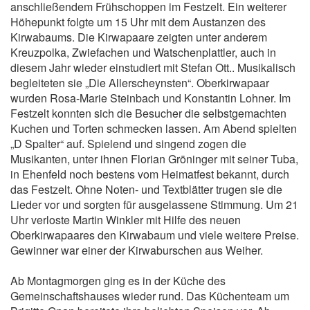
anschließendem Frühschoppen im Festzelt. Ein weiterer
Höhepunkt folgte um 15 Uhr mit dem Austanzen des
Kirwabaums. Die Kirwapaare zeigten unter anderem
Kreuzpolka, Zwiefachen und Watschenplattler, auch in
diesem Jahr wieder einstudiert mit Stefan Ott.. Musikalisch
begleiteten sie „Die Allerscheynsten“. Oberkirwapaar
wurden Rosa-Marie Steinbach und Konstantin Lohner. Im
Festzelt konnten sich die Besucher die selbstgemachten
Kuchen und Torten schmecken lassen. Am Abend spielten
„D Spalter“ auf. Spielend und singend zogen die
Musikanten, unter ihnen Florian Gröninger mit seiner Tuba,
in Ehenfeld noch bestens vom Heimatfest bekannt, durch
das Festzelt. Ohne Noten- und Textblätter trugen sie die
Lieder vor und sorgten für ausgelassene Stimmung. Um 21
Uhr verloste Martin Winkler mit Hilfe des neuen
Oberkirwapaares den Kirwabaum und viele weitere Preise.
Gewinner war einer der Kirwaburschen aus Weiher.
Ab Montagmorgen ging es in der Küche des
Gemeinschaftshauses wieder rund. Das Küchenteam um