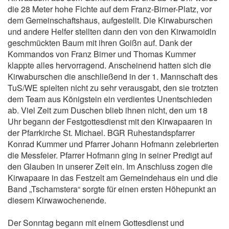
die 28 Meter hohe Fichte auf dem Franz-Birner-Platz, vor
dem Gemeinschaftshaus, aufgestellt. Die Kirwaburschen
und andere Helfer stellten dann den von den Kirwamoidln
geschmückten Baum mit ihren Goißn auf. Dank der
Kommandos von Franz Birner und Thomas Kummer
klappte alles hervorragend. Anscheinend hatten sich die
Kirwaburschen die anschließend in der 1. Mannschaft des
TuS/WE spielten nicht zu sehr verausgabt, den sie trotzten
dem Team aus Königstein ein verdientes Unentschieden
ab. Viel Zeit zum Duschen blieb ihnen nicht, den um 18
Uhr begann der Festgottesdienst mit den Kirwapaaren in
der Pfarrkirche St. Michael. BGR Ruhestandspfarrer
Konrad Kummer und Pfarrer Johann Hofmann zelebrierten
die Messfeier. Pfarrer Hofmann ging in seiner Predigt auf
den Glauben in unserer Zeit ein. Im Anschluss zogen die
Kirwapaare in das Festzelt am Gemeindehaus ein und die
Band „Tschamstera“ sorgte für einen ersten Höhepunkt an
diesem Kirwawochenende.
Der Sonntag begann mit einem Gottesdienst und