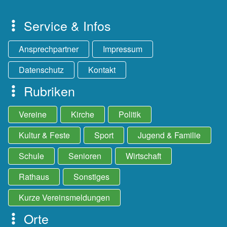
Service & Infos
Ansprechpartner
Impressum
Datenschutz
Kontakt
Rubriken
Vereine
Kirche
Politik
Kultur & Feste
Sport
Jugend & Familie
Schule
Senioren
Wirtschaft
Rathaus
Sonstiges
Kurze Vereinsmeldungen
Orte