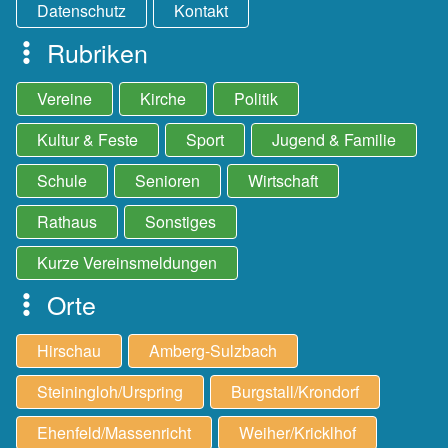
Datenschutz
Kontakt
Rubriken
Vereine
Kirche
Politik
Kultur & Feste
Sport
Jugend & Familie
Schule
Senioren
Wirtschaft
Rathaus
Sonstiges
Kurze Vereinsmeldungen
Orte
Hirschau
Amberg-Sulzbach
Steiningloh/Urspring
Burgstall/Krondorf
Ehenfeld/Massenricht
Weiher/Kricklhof