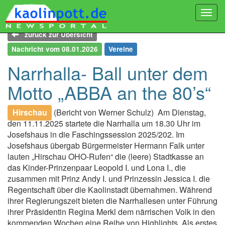
Togg
navi
zurück zur Übersicht
Nachricht vom 08.01.2026
Vereine
Narrhalla- Ball unter dem
Motto „ABBA an the 80’s“
Hirschau
(Bericht von Werner Schulz)
Am Dienstag,
den 11.11.2025 startete die Narrhalla um 18.30 Uhr im
Josefshaus in die Faschingssession 2025/202. Im
Josefshaus übergab Bürgermeister Hermann Falk unter
lauten „Hirschau OHO-Rufen“ die (leere) Stadtkasse an
das Kinder-Prinzenpaar Leopold I. und Lona I., die
zusammen mit Prinz Andy I. und Prinzessin Jessica I. die
Regentschaft über die Kaolinstadt übernahmen. Während
ihrer Regierungszeit bieten die Narrhallesen unter Führung
ihrer Präsidentin Regina Merkl dem närrischen Volk in den
kommenden Wochen eine Reihe von Highlights. Als erstes