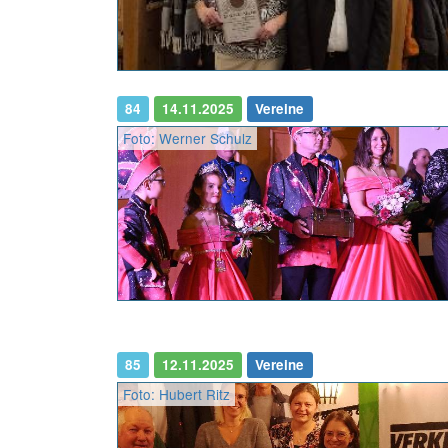
84
14.11.2025
Vereine
Foto: Werner Schulz
85
12.11.2025
Vereine
Foto: Hubert Ritz