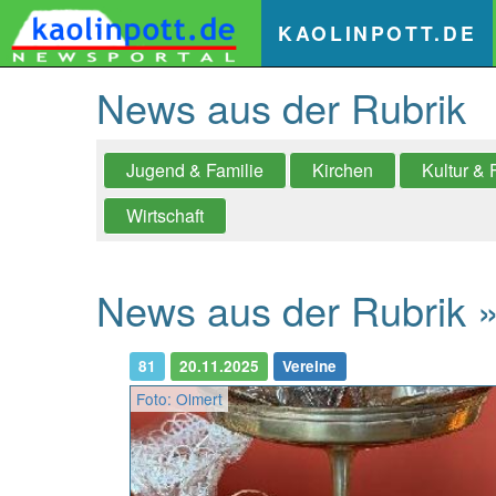
(
KAOLINPOTT.DE
News aus der Rubrik
Jugend & Familie
Kirchen
Kultur & 
Wirtschaft
News aus der Rubrik » 
81
20.11.2025
Vereine
Foto: Olmert