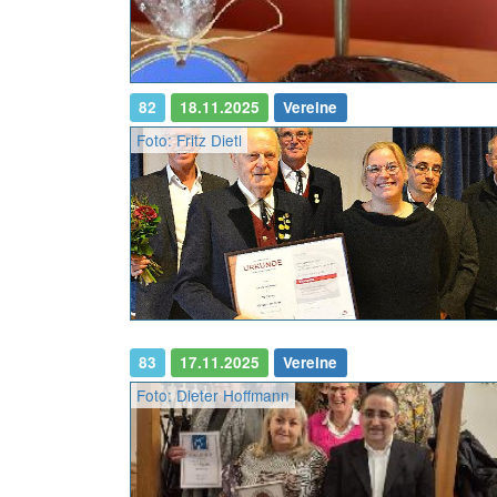
82
18.11.2025
Vereine
Foto: Fritz Dietl
83
17.11.2025
Vereine
Foto: Dieter Hoffmann