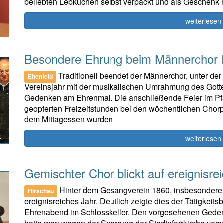
beliebten Lebkuchen selbst verpackt und als Geschenk h
weiterlesen
Besondere Ehrung beim Männerchor 
Traditionell beendet der Männerchor, unter der
Ehenfeld
Vereinsjahr mit der musikalischen Umrahmung des Gott
Gedenken am Ehrenmal. Die anschließende Feier im Pfar
geopferten Freizeitstunden bei den wöchentlichen Chorpr
dem Mittagessen wurden
weiterlesen
Gemischter Chor blickt auf ereignisre
Hinter dem Gesangverein 1860, insbesondere 
Hirschau
ereignisreiches Jahr. Deutlich zeigte dies der Tätigkeits
Ehrenabend im Schlosskeller. Den vorgesehenen Gedenkg
hatte man wegen der Sperrung der Stadtpfarrkirche vers