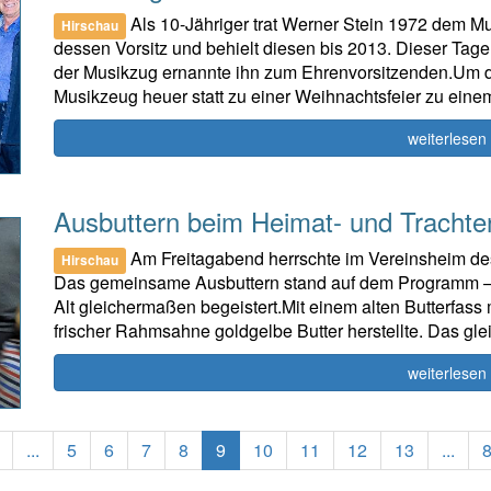
Als 10-Jähriger trat Werner Stein 1972 dem M
Hirschau
dessen Vorsitz und behielt diesen bis 2013. Dieser Tage
der Musikzug ernannte ihn zum Ehrenvorsitzenden.Um die
Musikzeug heuer statt zu einer Weihnachtsfeier zu eine
weiterlesen
Ausbuttern beim Heimat- und Trachte
Am Freitagabend herrschte im Vereinsheim des
Hirschau
Das gemeinsame Ausbuttern stand auf dem Programm – 
Alt gleichermaßen begeistert.Mit einem alten Butterfass
frischer Rahmsahne goldgelbe Butter herstellte. Das gl
weiterlesen
ious
(current)
...
5
6
7
8
9
10
11
12
13
...