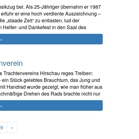
usikzug bei. Als 25-Jähriger übernahm er 1987
 erfuhr er eine hoch verdiente Auszeichnung –
 „staade Zeit“ zu entlasten, lud der
m Helfer- und Dankefest in den Saal des
 »
nverein
 Trachtenvereins Hirschau reges Treiben:
ein Stück gelebtes Brauchtum, das Jung und
 mit Handrad wurde gezeigt, wie man früher aus
eichmäßige Drehen des Rads brachte nicht nur
 »
Next
89
»