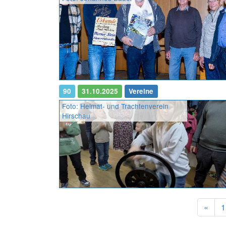
90
31.10.2025
Vereine
Foto: Heimat- und Trachtenverein
Hirschau
Prev
«
1