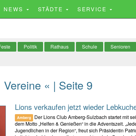
CURRENT)
NEWS
STÄDTE
SERVICE
Feste
Politik
Rathaus
Schule
Senioren
Vereine « | Seite 9
Lions verkaufen jetzt wieder Lebkuc
Der Lions Club Amberg-Sulzbach startet mit se
Amberg
dem Motto „Helfen & Genießen“ in die Adventszeit. „Jede
Jugendlichen in der Region“, freut sich Präsidentin Patr