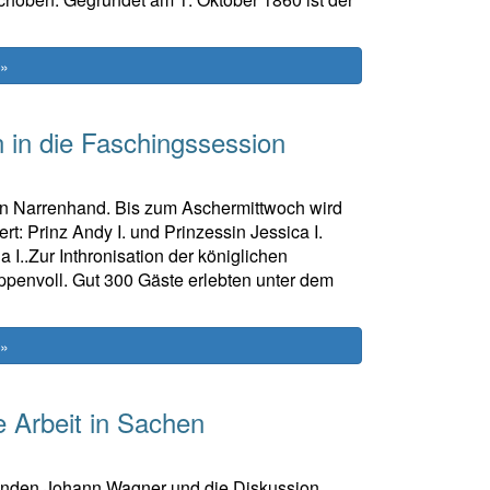
 »
 in die Faschingssession
r in Narrenhand. Bis zum Aschermittwoch wird
t: Prinz Andy I. und Prinzessin Jessica I.
 I..Zur Inthronisation der königlichen
penvoll. Gut 300 Gäste erlebten unter dem
 »
e Arbeit in Sachen
zenden Johann Wagner und die Diskussion