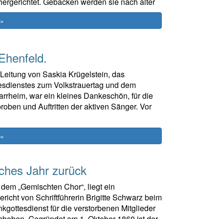
ergerichtet. Gebacken werden sie nach alter
 »
Ehenfeld.
 Leitung von Saskia Krügelstein, das
esdienstes zum Volkstrauertag und dem
rheim, war ein kleines Dankeschön, für die
oben und Auftritten der aktiven Sänger. Vor
 »
iches Jahr zurück
dem „Gemischten Chor“, liegt ein
bericht von Schriftführerin Brigitte Schwarz beim
ottesdienst für die verstorbenen Mitglieder
choben. Gegründet am 1. Oktober 1860 ist der