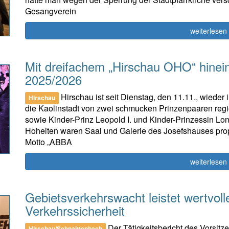
Gesangverein
weiterlesen
Mit dreifachem „Hirschau OHO“ hinein
2025/2026
Hirschau ist seit Dienstag, den 11.11., wiede
Hirschau
die Kaolinstadt von zwei schmucken Prinzenpaaren regier
sowie Kinder-Prinz Leopold I. und Kinder-Prinzessin Lona
Hoheiten waren Saal und Galerie des Josefshauses prop
Motto „ABBA
weiterlesen
Gebietsverkehrswacht leistet wertvoll
Verkehrssicherheit
Der Tätigkeitsbericht des Vorsit
Hirschau/Schnaittenbach