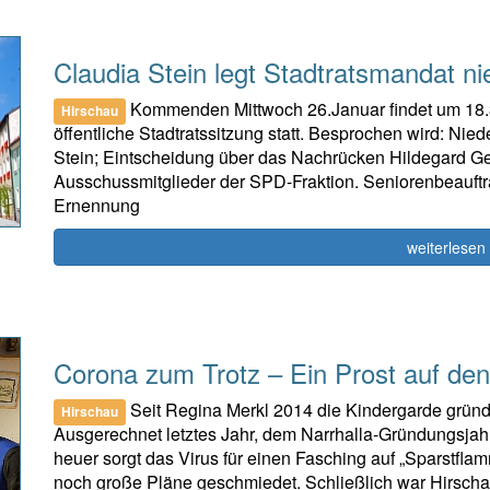
Claudia Stein legt Stadtratsmandat ni
Kommenden Mittwoch 26.Januar findet um 18.3
Hirschau
öffentliche Stadtratssitzung statt. Besprochen wird: Ni
Stein; Eintscheidung über das Nachrücken Hildegard G
Ausschussmitglieder der SPD-Fraktion. Seniorenbeauftra
Ernennung
weiterlesen
Corona zum Trotz – Ein Prost auf de
Seit Regina Merkl 2014 die Kindergarde gründe
Hirschau
Ausgerechnet letztes Jahr, dem Narrhalla-Gründungsjah
heuer sorgt das Virus für einen Fasching auf „Sparstf
noch große Pläne geschmiedet. Schließlich war Hirscha