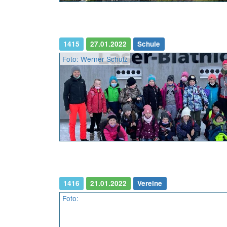
1415
27.01.2022
Schule
Foto: Werner Schulz
1416
21.01.2022
Vereine
Foto: