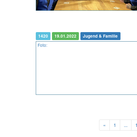
1420
19.01.2022
Jugend & Familie
Foto:
Previous
«
1
...