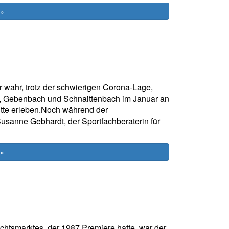
 »
wahr, trotz der schwierigen Corona-Lage,
, Gebenbach und Schnaittenbach im Januar an
hütte erleben.Noch während der
Susanne Gebhardt, der Sportfachberaterin für
 »
htsmarktes, der 1987 Premiere hatte, war der