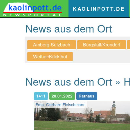
(
KAOLINPOTT.DE
News aus dem Ort
Amberg-Sulzbach
Burgstall/Krondorf
Weiher/Kricklhof
News aus dem Ort » Hi
1411
28.01.2022
Rathaus
Foto: Gerhard Fleischmann