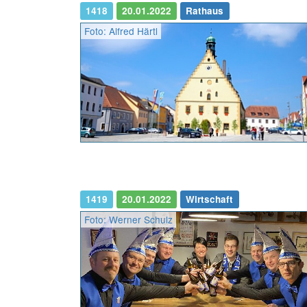
1418
20.01.2022
Rathaus
Foto: Alfred Härtl
1419
20.01.2022
Wirtschaft
Foto: Werner Schulz