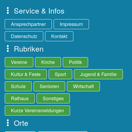
Service & Infos
Ansprechpartner
Impressum
Datenschutz
Kontakt
Rubriken
Vereine
Kirche
Politik
Kultur & Feste
Sport
Jugend & Familie
Schule
Senioren
Wirtschaft
Rathaus
Sonstiges
Kurze Vereinsmeldungen
Orte