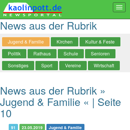
Togg
navi
News aus der Rubrik
Jugend & Familie
Kirchen
Kultur & Feste
Politik
Rathaus
Schule
Senioren
Sonstiges
Sport
Vereine
Wirtschaft
News aus der Rubrik »
Jugend & Familie « | Seite
10
91
23.05.2019
Jugend & Familie