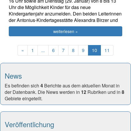
16 Uhr sowie am Dienstag (29. Januar) von 8 bis 13
Uhr die Möglichkeit Kinder für das neue
Kindergartenjahr anzumelden. Den beiden Leiterinnen
der Antonius-Kindertagesstätte Alexandra Birzer und
weiterlesen »
Previous
(current)
«
1
...
6
7
8
9
10
11
News
Es befinden sich
4
Berichte aus dem aktuellen Monat in
der Datenbank. Die News werden in
12
Rubriken und in
8
Gebiete eingeteilt.
Veröffentlichung