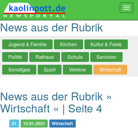
Togg
navi
News aus der Rubrik
Jugend & Familie
Kirchen
Kultur & Feste
Politik
Rathaus
Schule
Senioren
Sonstiges
Sport
Vereine
Wirtschaft
News aus der Rubrik »
Wirtschaft « | Seite 4
31
12.01.2021
Wirtschaft