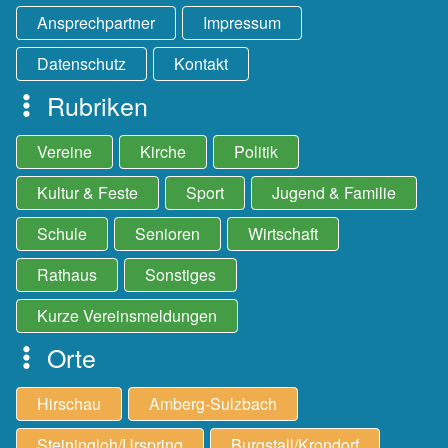
Ansprechpartner
Impressum
Datenschutz
Kontakt
Rubriken
Vereine
Kirche
Politik
Kultur & Feste
Sport
Jugend & Familie
Schule
Senioren
Wirtschaft
Rathaus
Sonstiges
Kurze Vereinsmeldungen
Orte
Hirschau
Amberg-Sulzbach
Steiningloh/Urspring
Burgstall/Krondorf