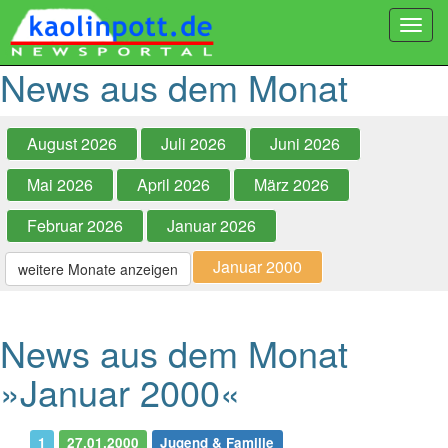
Togg
navi
News aus dem Monat
August 2026
Juli 2026
Juni 2026
Mai 2026
April 2026
März 2026
Februar 2026
Januar 2026
Januar 2000
weitere Monate anzeigen
News aus dem Monat
»Januar 2000«
1
27.01.2000
Jugend & Familie