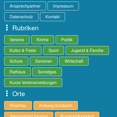
Ansprechpartner
Impressum
Datenschutz
Kontakt
Rubriken
Vereine
Kirche
Politik
Kultur & Feste
Sport
Jugend & Familie
Schule
Senioren
Wirtschaft
Rathaus
Sonstiges
Kurze Vereinsmeldungen
Orte
Hirschau
Amberg-Sulzbach
Steiningloh/Urspring
Burgstall/Krondorf