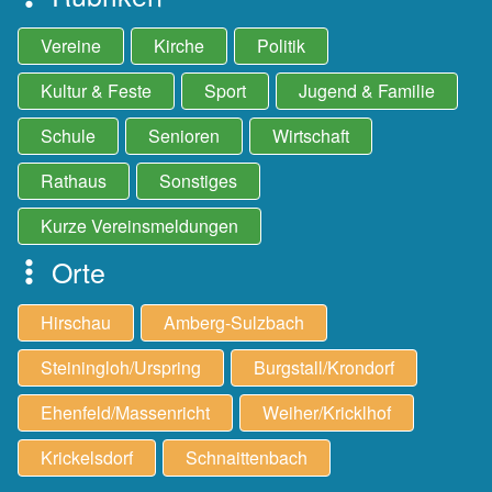
Vereine
Kirche
Politik
Kultur & Feste
Sport
Jugend & Familie
Schule
Senioren
Wirtschaft
Rathaus
Sonstiges
Kurze Vereinsmeldungen
Orte
Hirschau
Amberg-Sulzbach
Steiningloh/Urspring
Burgstall/Krondorf
Ehenfeld/Massenricht
Weiher/Kricklhof
Krickelsdorf
Schnaittenbach