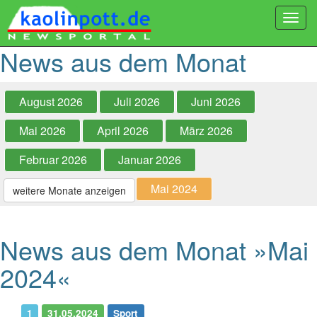
Togg
navi
News aus dem Monat
August 2026
Juli 2026
Juni 2026
Mai 2026
April 2026
März 2026
Februar 2026
Januar 2026
Mai 2024
weitere Monate anzeigen
News aus dem Monat »Mai
2024«
1
31.05.2024
Sport