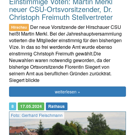
Einstimmige Voten: Martin Merkl
neuer CSU-Ortsvorsitzender, Dr.
Christoph Freimuth Stellvertreter
Der neue Vorsitzende der Hirschauer CSU
Hirschau
heißt Martin Merkl. Bei der Jahreshauptversammlung
votierten die Mitglieder einstimmig für den bisherigen
Vize. In das so frei werdende Amt wurde ebenso
einstimmig Christoph Freimuth gewählt.Die
Neuwahlen waren notwendig geworden, da der
bisherige Ortsvorsitzende Florentin Siegert von
seinem Amt aus beruflichen Gründen zurücktrat.
Siegert blickte
weiterlesen »
8
17.05.2024
Rathaus
Foto: Gerhard Fleischmann