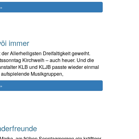
 »
wöi immer
der Allerheiligsten Dreifaltigkeit geweiht.
eitssonntag Kirchweih – auch heuer. Und die
ranstalter KLB und KLJB passte wieder einmal
ig aufspielende Musikgruppen,
 »
nderfreunde
arke, am frühen Sonntagmorgen ein kräftiger