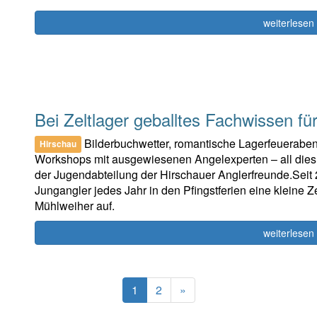
weiterlesen
Bei Zeltlager geballtes Fachwissen fü
Bilderbuchwetter, romantische Lagerfeueraben
Hirschau
Workshops mit ausgewiesenen Angelexperten – all dies 
der Jugendabteilung der Hirschauer Anglerfreunde.Seit
Jungangler jedes Jahr in den Pfingstferien eine kleine 
Mühlweiher auf.
weiterlesen
(current)
Next
1
2
»