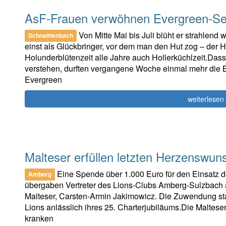
AsF-Frauen verwöhnen Evergreen-Sen
Von Mitte Mai bis Juli blüht er strahlend 
Schnaittenbach
einst als Glückbringer, vor dem man den Hut zog – der H
Holunderblütenzeit alle Jahre auch Hollerküchlzeit.Dass
verstehen, durften vergangene Woche einmal mehr die
Evergreen
weiterlesen
Malteser erfüllen letzten Herzenswun
Eine Spende über 1.000 Euro für den Einsat
Amberg
übergaben Vertreter des Lions-Clubs Amberg-Sulzbach a
Malteser, Carsten-Armin Jakimowicz. Die Zuwendung st
Lions anlässlich ihres 25. Charterjubiläums.Die Maltese
kranken