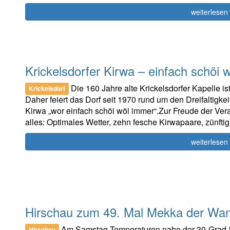
weiterlesen
Krickelsdorfer Kirwa – einfach schöi 
Die 160 Jahre alte Krickelsdorfer Kapelle ist 
Krickelsdorf
Daher feiert das Dorf seit 1970 rund um den Dreifaltigk
Kirwa „wor einfach schöi wöi immer“.Zur Freude der Ve
alles: Optimales Wetter, zehn fesche Kirwapaare, zünft
weiterlesen
Hirschau zum 49. Mal Mekka der Wa
Am Samstag Temperaturen nahe der 30-Grad-M
Hirschau