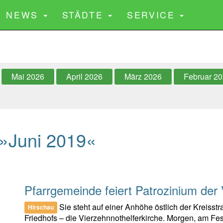
CURRENT)
NEWS
STÄDTE
SERVICE
Mai 2026
April 2026
März 2026
Februar 2
»Juni 2019«
Pfarrgemeinde feiert Patrozinium der 
Sie steht auf einer Anhöhe östlich der Kreiss
Hirschau
Friedhofs – die Vierzehnnothelferkirche. Morgen, am Fes