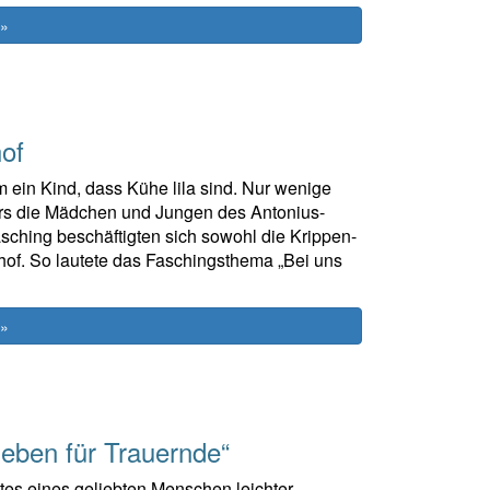
 »
of
 ein Kind, dass Kühe lila sind. Nur wenige
ers die Mädchen und Jungen des Antonius-
asching beschäftigten sich sowohl die Krippen-
of. So lautete das Faschingsthema „Bei uns
 »
eben für Trauernde“
es eines geliebten Menschen leichter