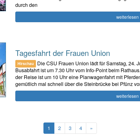
durch den
weiterlesen
Tagesfahrt der Frauen Union
Die CSU Frauen Union lädt für Samstag, 24. Jun
Hirschau
Busabfahrt ist um 7.30 Uhr vom Info-Point beim Rathau
der Reise ist um 10 Uhr eine Planwagenfahrt mit Pferden
gemütlich mal schnell über die Steinbrücke bei Pfünz v
weiterlesen
(current)
Next
1
2
3
4
»