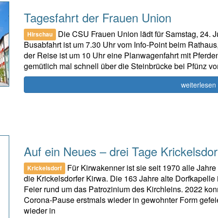
Tagesfahrt der Frauen Union
Die CSU Frauen Union lädt für Samstag, 24. Jun
Hirschau
Busabfahrt ist um 7.30 Uhr vom Info-Point beim Rathau
der Reise ist um 10 Uhr eine Planwagenfahrt mit Pferden
gemütlich mal schnell über die Steinbrücke bei Pfünz v
weiterlesen
Auf ein Neues – drei Tage Krickelsdor
Für Kirwakenner ist sie seit 1970 alle Jah
Krickelsdorf
die Krickelsdorfer Kirwa. Die 163 Jahre alte Dorfkapelle i
Feier rund um das Patrozinium des Kirchleins. 2022 ko
Corona-Pause erstmals wieder in gewohnter Form gefeier
wieder in