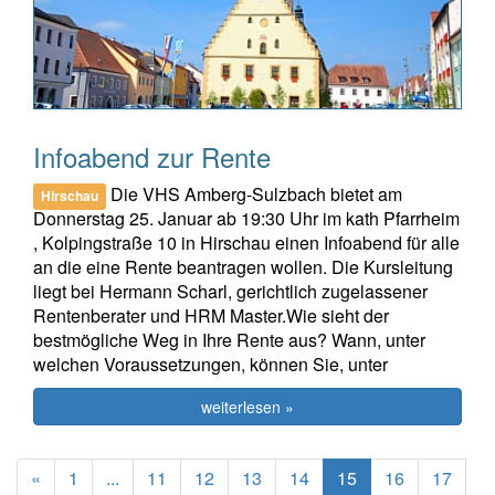
Infoabend zur Rente
Die VHS Amberg-Sulzbach bietet am
Hirschau
Donnerstag 25. Januar ab 19:30 Uhr im kath Pfarrheim
, Kolpingstraße 10 in Hirschau einen Infoabend für alle
an die eine Rente beantragen wollen. Die Kursleitung
liegt bei Hermann Scharl, gerichtlich zugelassener
Rentenberater und HRM Master.Wie sieht der
bestmögliche Weg in Ihre Rente aus? Wann, unter
welchen Voraussetzungen, können Sie, unter
weiterlesen »
Previous
(current)
«
1
...
11
12
13
14
15
16
17