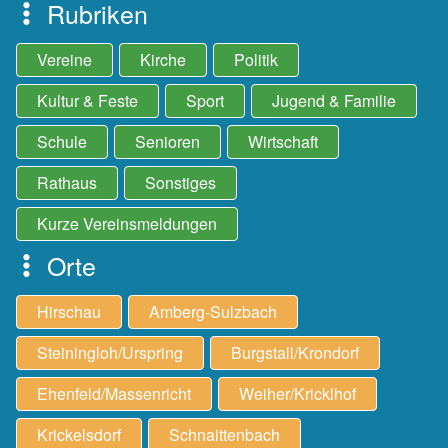
Rubriken
Vereine
Kirche
Politik
Kultur & Feste
Sport
Jugend & Familie
Schule
Senioren
Wirtschaft
Rathaus
Sonstiges
Kurze Vereinsmeldungen
Orte
Hirschau
Amberg-Sulzbach
Steiningloh/Urspring
Burgstall/Krondorf
Ehenfeld/Massenricht
Weiher/Kricklhof
Krickelsdorf
Schnaittenbach