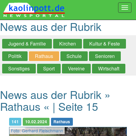
Togg
navi
News aus der Rubrik
Jugend & Familie
Kirchen
Kultur & Feste
Politik
Rathaus
Schule
Senioren
Sonstiges
Sport
Vereine
Wirtschaft
News aus der Rubrik »
Rathaus « | Seite 15
141
10.02.2024
Rathaus
Foto: Gerhard Fleischmann