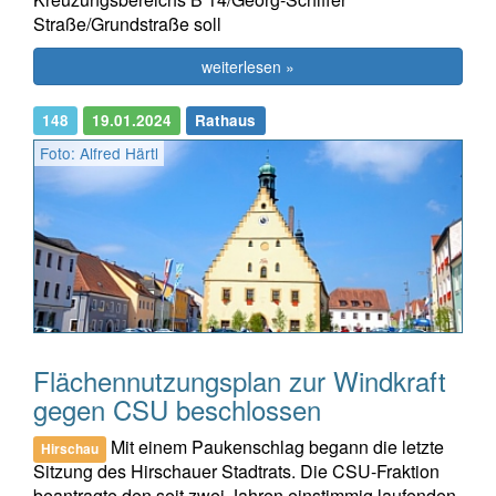
Straße/Grundstraße soll
weiterlesen »
148
19.01.2024
Rathaus
Foto: Alfred Härtl
Flächennutzungsplan zur Windkraft
gegen CSU beschlossen
Mit einem Paukenschlag begann die letzte
Hirschau
Sitzung des Hirschauer Stadtrats. Die CSU-Fraktion
beantragte den seit zwei Jahren einstimmig laufenden