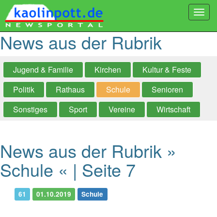
Togg
navi
News aus der Rubrik
Jugend & Familie
Kirchen
Kultur & Feste
Politik
Rathaus
Schule
Senioren
Sonstiges
Sport
Vereine
Wirtschaft
News aus der Rubrik »
Schule « | Seite 7
61
01.10.2019
Schule