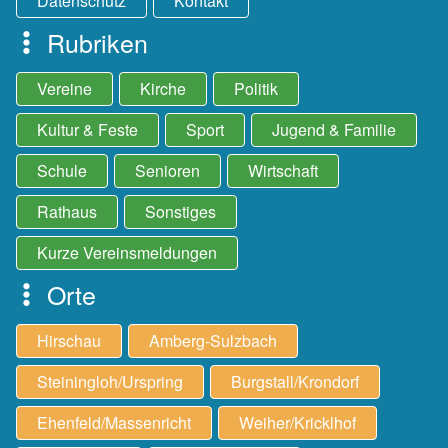
Datenschutz
Kontakt
Rubriken
Vereine
Kirche
Politik
Kultur & Feste
Sport
Jugend & Familie
Schule
Senioren
Wirtschaft
Rathaus
Sonstiges
Kurze Vereinsmeldungen
Orte
Hirschau
Amberg-Sulzbach
Steiningloh/Urspring
Burgstall/Krondorf
Ehenfeld/Massenricht
Weiher/Kricklhof