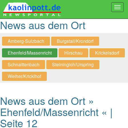
Togg
navi
News aus dem Ort
Amberg-Sulzbach
Burgstall/Krondorf
Ehenfeld/Massenricht
Hirschau
Krickelsdorf
Schnaittenbach
Steiningloh/Urspring
Weiher/Kricklhof
News aus dem Ort »
Ehenfeld/Massenricht « |
Seite 12