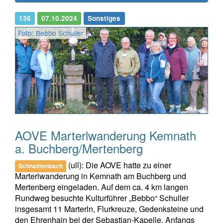
136
07.10.2024
Sonstiges
Foto: Bebbo Schuller
AOVE Marterlwanderung Kemnath
a. Buchberg/Mertenberg
(ull): Die AOVE hatte zu einer
Schnaittenbach
Marterlwanderung in Kemnath am Buchberg und
Mertenberg eingeladen. Auf dem ca. 4 km langen
Rundweg besuchte Kulturführer „Bebbo“ Schuller
insgesamt 11 Marterln, Flurkreuze, Gedenksteine und
den Ehrenhain bei der Sebastian-Kapelle. Anfangs