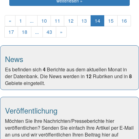
weiterlesen »
Previous
(current)
«
1
...
10
11
12
13
14
15
16
Next
17
18
...
43
»
News
Es befinden sich
4
Berichte aus dem aktuellen Monat in
der Datenbank. Die News werden in
12
Rubriken und in
8
Gebiete eingeteilt.
Veröffentlichung
Möchten Sie Ihre Nachrichten/Presseberichte hier
veröffentlichen? Senden Sie einfach Ihre Artikel per E-Mail
an uns und wir veröffentlichen Ihren Beitrag hier auf