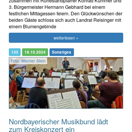
zusammen mit Ruhestandpfarrer Konrad Kummer und
3. Bürgermeister Hermann Gebhard bei einem
festlichen Mittagessen feiern. Den Glückwünschen der
beiden Gäste schloss sich auch Landrat Reisinger mit
einem Blumengebinde
weiterlesen »
133
18.10.2024
Sonstiges
Foto: Werner Stein
Nordbayerischer Musikbund lädt
zum Kreiskonzert ein