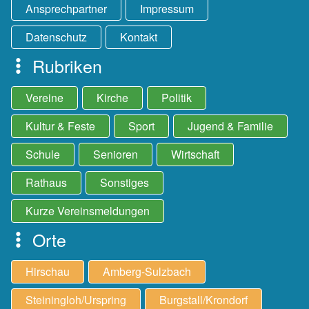
Ansprechpartner
Impressum
Datenschutz
Kontakt
Rubriken
Vereine
Kirche
Politik
Kultur & Feste
Sport
Jugend & Familie
Schule
Senioren
Wirtschaft
Rathaus
Sonstiges
Kurze Vereinsmeldungen
Orte
Hirschau
Amberg-Sulzbach
Steiningloh/Urspring
Burgstall/Krondorf