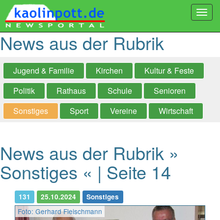
Togg
navi
News aus der Rubrik
Jugend & Familie
Kirchen
Kultur & Feste
Politik
Rathaus
Schule
Senioren
Sonstiges
Sport
Vereine
Wirtschaft
News aus der Rubrik »
Sonstiges « | Seite 14
131
25.10.2024
Sonstiges
Foto: Gerhard Fleischmann