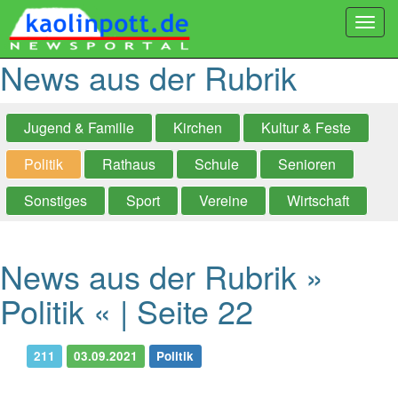
Togg
navi
News aus der Rubrik
Jugend & Familie
Kirchen
Kultur & Feste
Politik
Rathaus
Schule
Senioren
Sonstiges
Sport
Vereine
Wirtschaft
News aus der Rubrik »
Politik « | Seite 22
211
03.09.2021
Politik