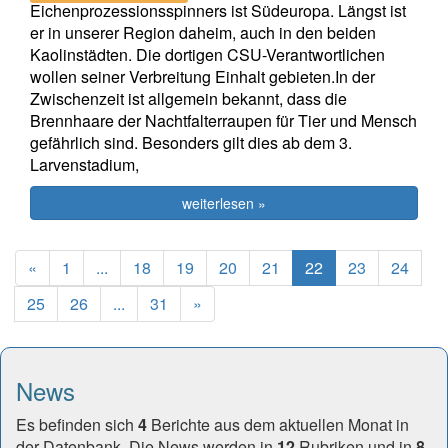
Eichenprozessionsspinners ist Südeuropa. Längst ist
er in unserer Region daheim, auch in den beiden
Kaolinstädten. Die dortigen CSU-Verantwortlichen
wollen seiner Verbreitung Einhalt gebieten.In der
Zwischenzeit ist allgemein bekannt, dass die
Brennhaare der Nachtfalterraupen für Tier und Mensch
gefährlich sind. Besonders gilt dies ab dem 3.
Larvenstadium,
weiterlesen »
Previous
(current)
«
1
...
18
19
20
21
22
23
24
Next
25
26
...
31
»
News
Es befinden sich
4
Berichte aus dem aktuellen Monat in
der Datenbank. Die News werden in
12
Rubriken und in
8