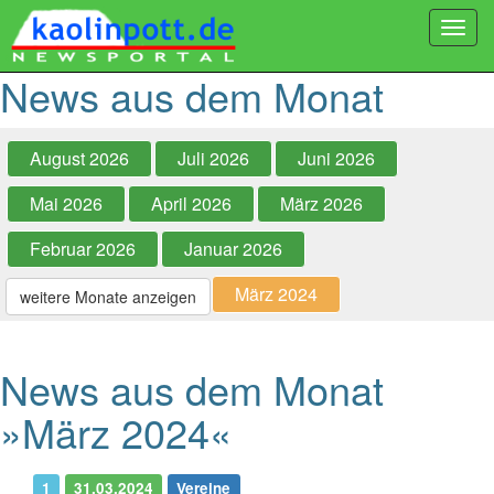
Togg
navi
News aus dem Monat
August 2026
Juli 2026
Juni 2026
Mai 2026
April 2026
März 2026
Februar 2026
Januar 2026
März 2024
weitere Monate anzeigen
News aus dem Monat
»März 2024«
1
31.03.2024
Vereine