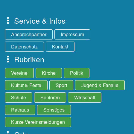
Service & Infos
Ansprechpartner
Impressum
Datenschutz
Kontakt
Rubriken
Vereine
Kirche
Politik
Kultur & Feste
Sport
Jugend & Familie
Schule
Senioren
Wirtschaft
Rathaus
Sonstiges
Kurze Vereinsmeldungen